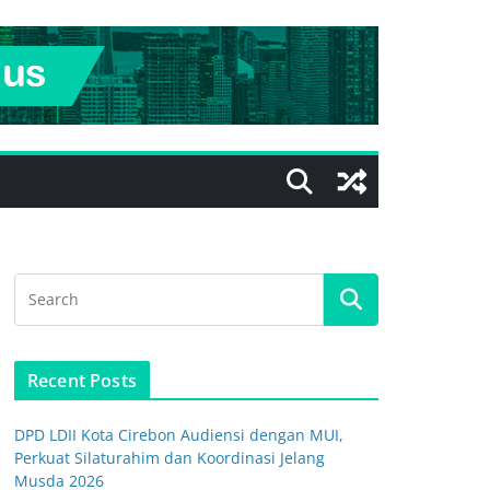
Recent Posts
DPD LDII Kota Cirebon Audiensi dengan MUI,
Perkuat Silaturahim dan Koordinasi Jelang
Musda 2026