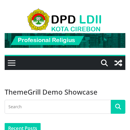
Skip
to
content
ThemeGrill Demo Showcase
Recent Posts