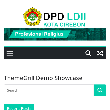
Skip
to
content
ThemeGrill Demo Showcase
Recent Posts