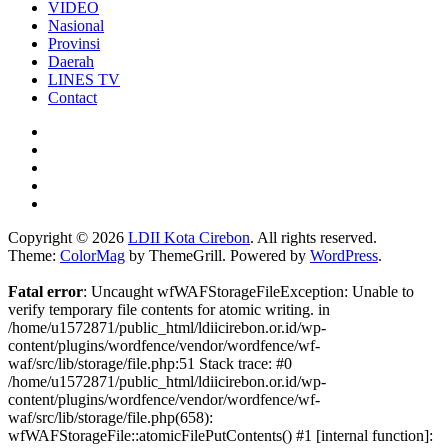
VIDEO
Nasional
Provinsi
Daerah
LINES TV
Contact
Copyright © 2026
LDII Kota Cirebon
. All rights reserved.
Theme:
ColorMag
by ThemeGrill. Powered by
WordPress
.
Fatal error
: Uncaught wfWAFStorageFileException: Unable to
verify temporary file contents for atomic writing. in
/home/u1572871/public_html/ldiicirebon.or.id/wp-
content/plugins/wordfence/vendor/wordfence/wf-
waf/src/lib/storage/file.php:51 Stack trace: #0
/home/u1572871/public_html/ldiicirebon.or.id/wp-
content/plugins/wordfence/vendor/wordfence/wf-
waf/src/lib/storage/file.php(658):
wfWAFStorageFile::atomicFilePutContents() #1 [internal function]: