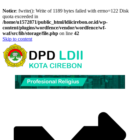
Notice
: fwrite(): Write of 1189 bytes failed with errno=122 Disk
quota exceeded in
/home/u1572871/public_html/ldiicirebon.or.id/wp-
content/plugins/wordfence/vendor/wordfence/wf-
waf/src/lib/storage/file.php
on line
42
Skip to content