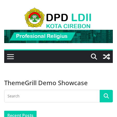
Skip
to
content
ThemeGrill Demo Showcase
Recent Posts