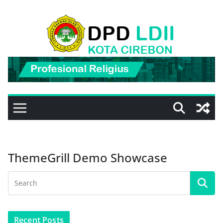
Skip
to
content
ThemeGrill Demo Showcase
Recent Posts