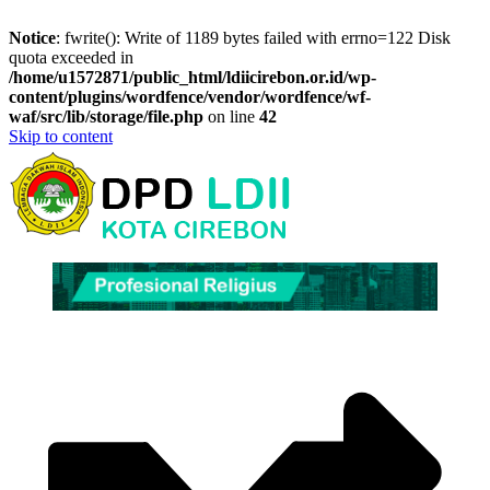
Notice
: fwrite(): Write of 1189 bytes failed with errno=122 Disk
quota exceeded in
/home/u1572871/public_html/ldiicirebon.or.id/wp-
content/plugins/wordfence/vendor/wordfence/wf-
waf/src/lib/storage/file.php
on line
42
Skip to content