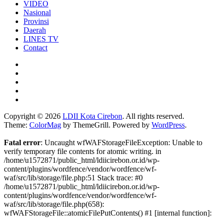
VIDEO
Nasional
Provinsi
Daerah
LINES TV
Contact
Copyright © 2026
LDII Kota Cirebon
. All rights reserved.
Theme:
ColorMag
by ThemeGrill. Powered by
WordPress
.
Fatal error
: Uncaught wfWAFStorageFileException: Unable to
verify temporary file contents for atomic writing. in
/home/u1572871/public_html/ldiicirebon.or.id/wp-
content/plugins/wordfence/vendor/wordfence/wf-
waf/src/lib/storage/file.php:51 Stack trace: #0
/home/u1572871/public_html/ldiicirebon.or.id/wp-
content/plugins/wordfence/vendor/wordfence/wf-
waf/src/lib/storage/file.php(658):
wfWAFStorageFile::atomicFilePutContents() #1 [internal function]: