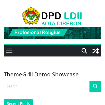
Skip
to
content
ThemeGrill Demo Showcase
Recent Posts