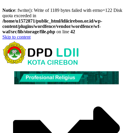
Notice
: fwrite(): Write of 1189 bytes failed with errno=122 Disk
quota exceeded in
/home/u1572871/public_html/ldiicirebon.or.id/wp-
content/plugins/wordfence/vendor/wordfence/wf-
waf/src/lib/storage/file.php
on line
42
Skip to content