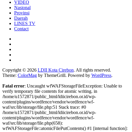
VIDEO
Nasional
Provinsi
Daerah
LINES TV
Contact
Copyright © 2026
LDII Kota Cirebon
. All rights reserved.
Theme:
ColorMag
by ThemeGrill. Powered by
WordPress
.
Fatal error
: Uncaught wfWAFStorageFileException: Unable to
verify temporary file contents for atomic writing. in
/home/u1572871/public_html/ldiicirebon.or.id/wp-
content/plugins/wordfence/vendor/wordfence/wf-
waf/src/lib/storage/file.php:51 Stack trace: #0
/home/u1572871/public_html/ldiicirebon.or.id/wp-
content/plugins/wordfence/vendor/wordfence/wf-
waf/src/lib/storage/file.php(658):
wfWAFStorageFile::atomicFilePutContents() #1 [internal function]: