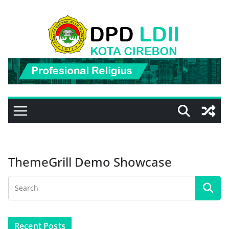
Skip
to
content
ThemeGrill Demo Showcase
Recent Posts