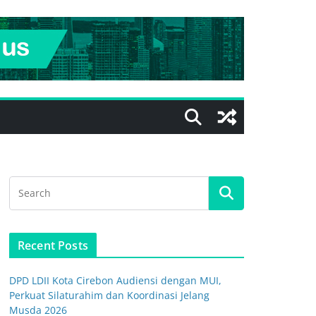
Recent Posts
DPD LDII Kota Cirebon Audiensi dengan MUI,
Perkuat Silaturahim dan Koordinasi Jelang
Musda 2026