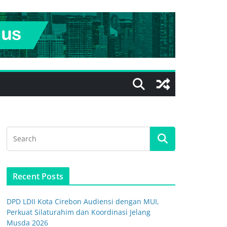
Recent Posts
DPD LDII Kota Cirebon Audiensi dengan MUI,
Perkuat Silaturahim dan Koordinasi Jelang
Musda 2026