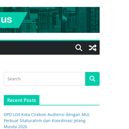
Recent Posts
DPD LDII Kota Cirebon Audiensi dengan MUI,
Perkuat Silaturahim dan Koordinasi Jelang
Musda 2026