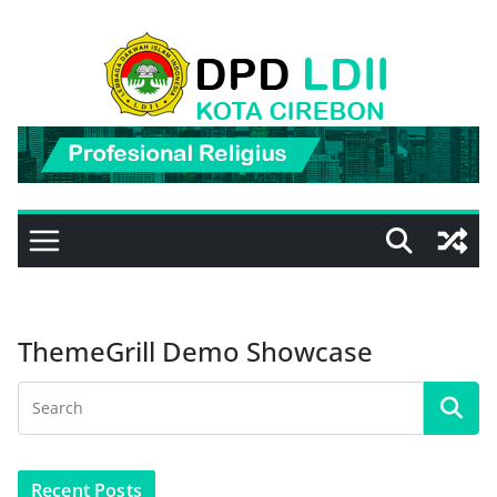
Skip
to
content
ThemeGrill Demo Showcase
Recent Posts