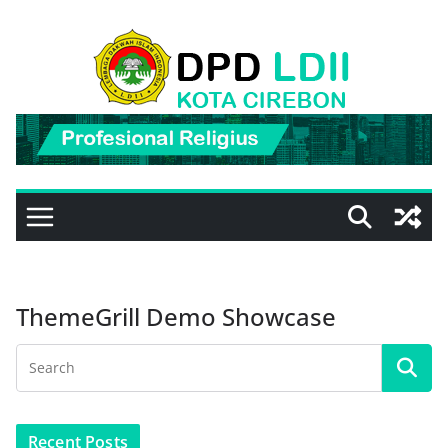
Skip
to
content
ThemeGrill Demo Showcase
Recent Posts