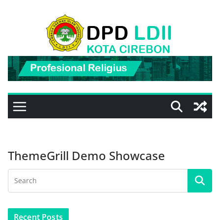
Skip
to
content
ThemeGrill Demo Showcase
Recent Posts