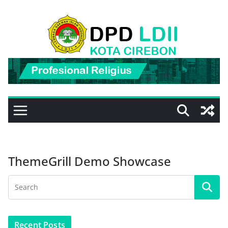
Skip
to
content
ThemeGrill Demo Showcase
Recent Posts