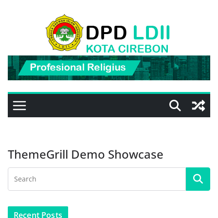
Skip
to
content
ThemeGrill Demo Showcase
Recent Posts