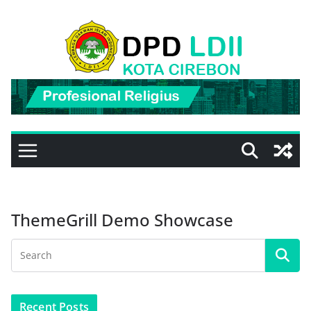
Skip
to
content
ThemeGrill Demo Showcase
Recent Posts