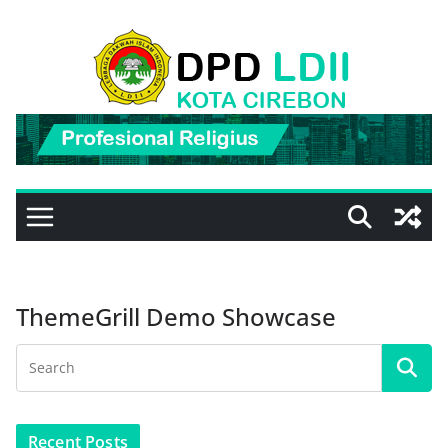
Skip
to
content
ThemeGrill Demo Showcase
Recent Posts