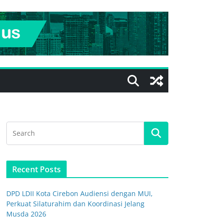
Recent Posts
DPD LDII Kota Cirebon Audiensi dengan MUI,
Perkuat Silaturahim dan Koordinasi Jelang
Musda 2026