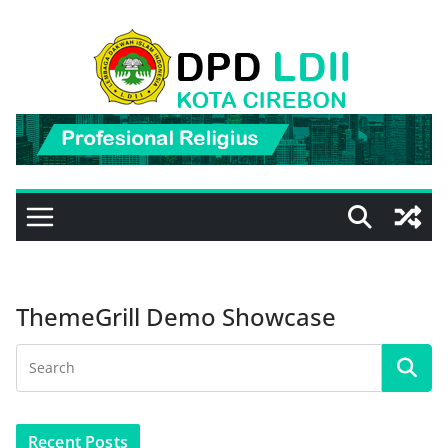
Skip
to
content
ThemeGrill Demo Showcase
Recent Posts