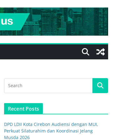
Recent Posts
DPD LDII Kota Cirebon Audiensi dengan MUI,
Perkuat Silaturahim dan Koordinasi Jelang
Musda 2026