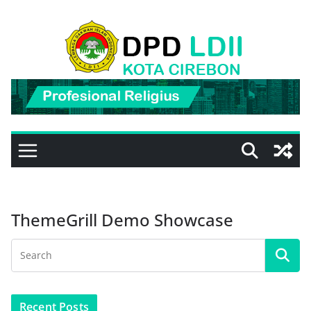
Skip
to
content
ThemeGrill Demo Showcase
Recent Posts