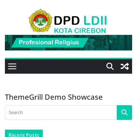
Skip
to
content
ThemeGrill Demo Showcase
Recent Posts