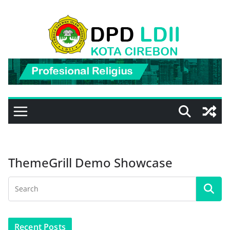
Skip
to
content
ThemeGrill Demo Showcase
Recent Posts