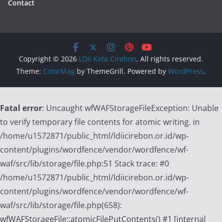
Contact
Copyright © 2026
LDII Kota Cirebon
. All rights reserved.
Theme:
ColorMag
by ThemeGrill. Powered by
WordPress
.
Fatal error
: Uncaught wfWAFStorageFileException: Unable
to verify temporary file contents for atomic writing. in
/home/u1572871/public_html/ldiicirebon.or.id/wp-
content/plugins/wordfence/vendor/wordfence/wf-
waf/src/lib/storage/file.php:51 Stack trace: #0
/home/u1572871/public_html/ldiicirebon.or.id/wp-
content/plugins/wordfence/vendor/wordfence/wf-
waf/src/lib/storage/file.php(658):
wfWAFStorageFile::atomicFilePutContents() #1 [internal