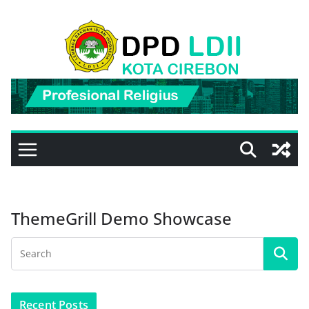
Skip
to
content
ThemeGrill Demo Showcase
Recent Posts