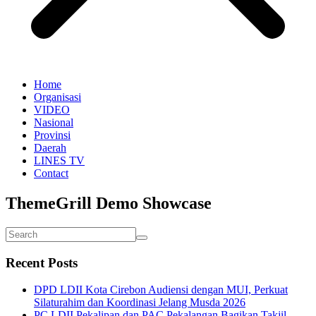
Home
Organisasi
VIDEO
Nasional
Provinsi
Daerah
LINES TV
Contact
ThemeGrill Demo Showcase
Recent Posts
DPD LDII Kota Cirebon Audiensi dengan MUI, Perkuat
Silaturahim dan Koordinasi Jelang Musda 2026
PC LDII Pekalipan dan PAC Pekalangan Bagikan Takjil