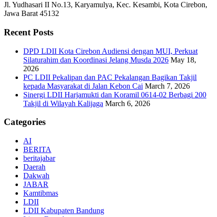
Jl. Yudhasari II No.13, Karyamulya, Kec. Kesambi, Kota Cirebon,
Jawa Barat 45132
Recent Posts
DPD LDII Kota Cirebon Audiensi dengan MUI, Perkuat
Silaturahim dan Koordinasi Jelang Musda 2026
May 18,
2026
PC LDII Pekalipan dan PAC Pekalangan Bagikan Takjil
kepada Masyarakat di Jalan Kebon Cai
March 7, 2026
Sinergi LDII Harjamukti dan Koramil 0614-02 Berbagi 200
Takjil di Wilayah Kalijaga
March 6, 2026
Categories
AI
BERITA
beritajabar
Daerah
Dakwah
JABAR
Kamtibmas
LDII
LDII Kabupaten Bandung