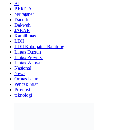
AI
BERITA
beritajabar
Daerah
Dakwah
JABAR
Kamtibmas
LDII
LDII Kabupaten Bandung
Lintas Daerah
Lintas Provinsi
Lintas Wilayah
Nasional
News
Ormas Islam
Pencak Silat
Provinsi
teknologi