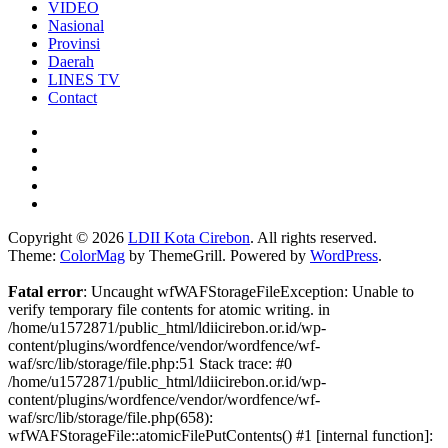
VIDEO
Nasional
Provinsi
Daerah
LINES TV
Contact
Copyright © 2026
LDII Kota Cirebon
. All rights reserved.
Theme:
ColorMag
by ThemeGrill. Powered by
WordPress
.
Fatal error
: Uncaught wfWAFStorageFileException: Unable to
verify temporary file contents for atomic writing. in
/home/u1572871/public_html/ldiicirebon.or.id/wp-
content/plugins/wordfence/vendor/wordfence/wf-
waf/src/lib/storage/file.php:51 Stack trace: #0
/home/u1572871/public_html/ldiicirebon.or.id/wp-
content/plugins/wordfence/vendor/wordfence/wf-
waf/src/lib/storage/file.php(658):
wfWAFStorageFile::atomicFilePutContents() #1 [internal function]: