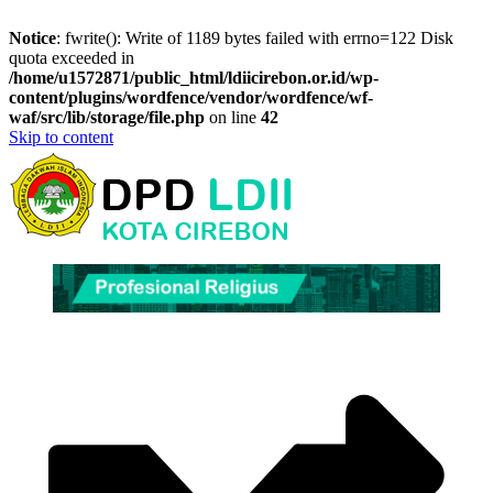
Notice
: fwrite(): Write of 1189 bytes failed with errno=122 Disk
quota exceeded in
/home/u1572871/public_html/ldiicirebon.or.id/wp-
content/plugins/wordfence/vendor/wordfence/wf-
waf/src/lib/storage/file.php
on line
42
Skip to content