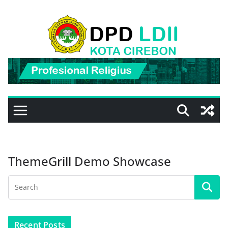
Skip
to
content
ThemeGrill Demo Showcase
Recent Posts