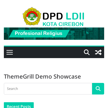
Skip
to
content
ThemeGrill Demo Showcase
Recent Posts