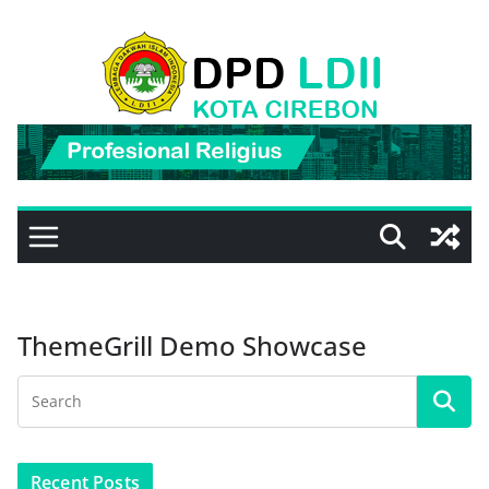
Skip
to
content
ThemeGrill Demo Showcase
Recent Posts