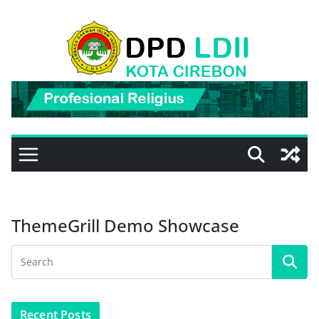
Skip
to
content
ThemeGrill Demo Showcase
Recent Posts