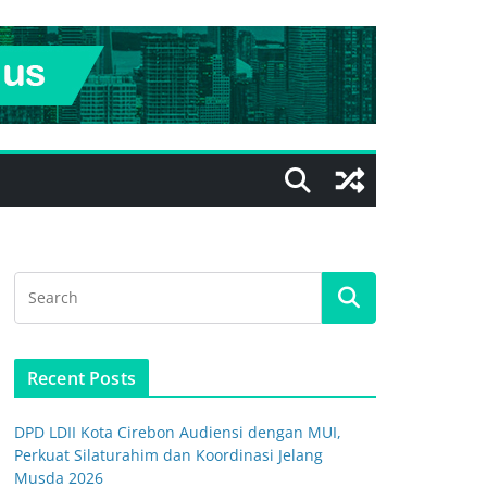
Recent Posts
DPD LDII Kota Cirebon Audiensi dengan MUI,
Perkuat Silaturahim dan Koordinasi Jelang
Musda 2026