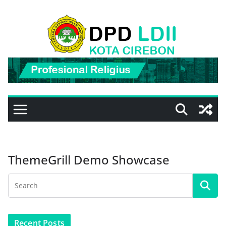
Skip
to
content
ThemeGrill Demo Showcase
Recent Posts