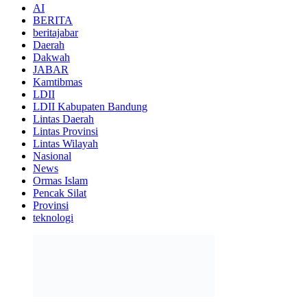
AI
BERITA
beritajabar
Daerah
Dakwah
JABAR
Kamtibmas
LDII
LDII Kabupaten Bandung
Lintas Daerah
Lintas Provinsi
Lintas Wilayah
Nasional
News
Ormas Islam
Pencak Silat
Provinsi
teknologi