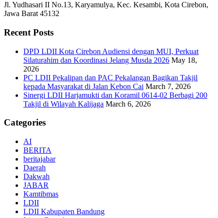
Jl. Yudhasari II No.13, Karyamulya, Kec. Kesambi, Kota Cirebon,
Jawa Barat 45132
Recent Posts
DPD LDII Kota Cirebon Audiensi dengan MUI, Perkuat
Silaturahim dan Koordinasi Jelang Musda 2026
May 18,
2026
PC LDII Pekalipan dan PAC Pekalangan Bagikan Takjil
kepada Masyarakat di Jalan Kebon Cai
March 7, 2026
Sinergi LDII Harjamukti dan Koramil 0614-02 Berbagi 200
Takjil di Wilayah Kalijaga
March 6, 2026
Categories
AI
BERITA
beritajabar
Daerah
Dakwah
JABAR
Kamtibmas
LDII
LDII Kabupaten Bandung