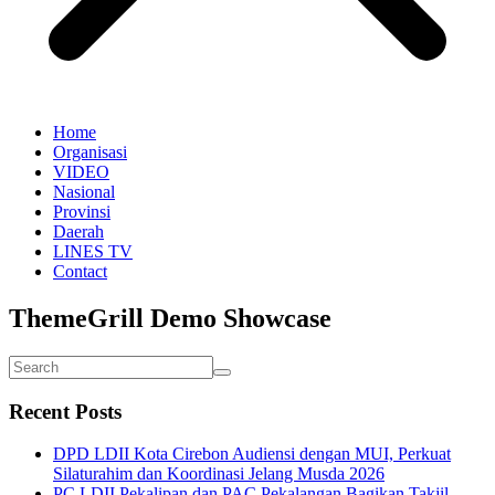
Home
Organisasi
VIDEO
Nasional
Provinsi
Daerah
LINES TV
Contact
ThemeGrill Demo Showcase
Recent Posts
DPD LDII Kota Cirebon Audiensi dengan MUI, Perkuat
Silaturahim dan Koordinasi Jelang Musda 2026
PC LDII Pekalipan dan PAC Pekalangan Bagikan Takjil