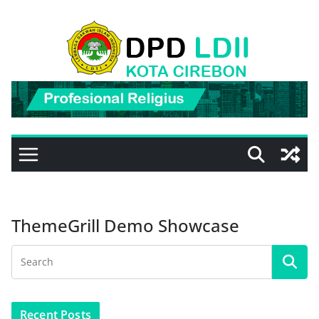
Skip
to
content
ThemeGrill Demo Showcase
Recent Posts