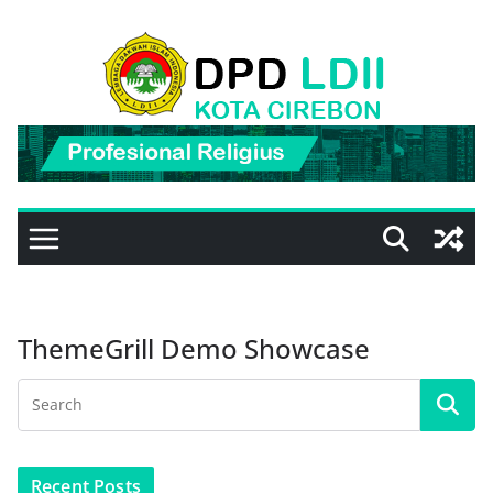
Skip
to
content
ThemeGrill Demo Showcase
Recent Posts