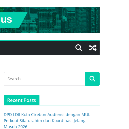
Recent Posts
DPD LDII Kota Cirebon Audiensi dengan MUI,
Perkuat Silaturahim dan Koordinasi Jelang
Musda 2026