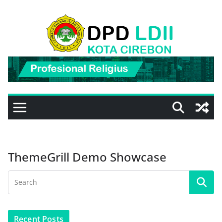
Skip
to
content
ThemeGrill Demo Showcase
Recent Posts