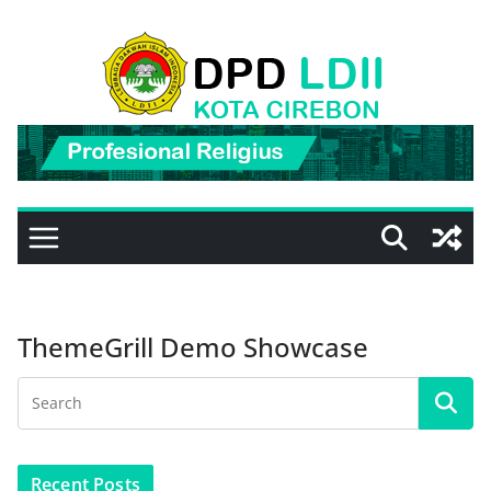
Skip
to
content
ThemeGrill Demo Showcase
Recent Posts