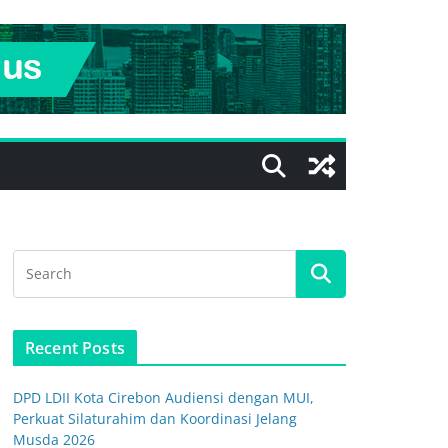
Recent Posts
DPD LDII Kota Cirebon Audiensi dengan MUI,
Perkuat Silaturahim dan Koordinasi Jelang
Musda 2026