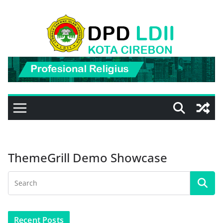
Skip
to
content
ThemeGrill Demo Showcase
Recent Posts