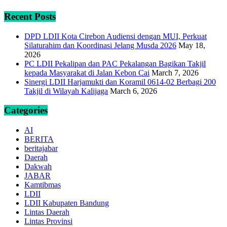
Recent Posts
DPD LDII Kota Cirebon Audiensi dengan MUI, Perkuat
Silaturahim dan Koordinasi Jelang Musda 2026
May 18,
2026
PC LDII Pekalipan dan PAC Pekalangan Bagikan Takjil
kepada Masyarakat di Jalan Kebon Cai
March 7, 2026
Sinergi LDII Harjamukti dan Koramil 0614-02 Berbagi 200
Takjil di Wilayah Kalijaga
March 6, 2026
Categories
AI
BERITA
beritajabar
Daerah
Dakwah
JABAR
Kamtibmas
LDII
LDII Kabupaten Bandung
Lintas Daerah
Lintas Provinsi