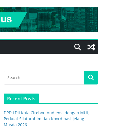
Recent Posts
DPD LDII Kota Cirebon Audiensi dengan MUI,
Perkuat Silaturahim dan Koordinasi Jelang
Musda 2026