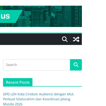
Recent Posts
DPD LDII Kota Cirebon Audiensi dengan MUI,
Perkuat Silaturahim dan Koordinasi Jelang
Musda 2026