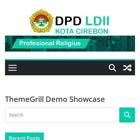
Skip
to
content
ThemeGrill Demo Showcase
Recent Posts