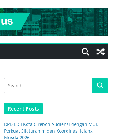
Recent Posts
DPD LDII Kota Cirebon Audiensi dengan MUI,
Perkuat Silaturahim dan Koordinasi Jelang
Musda 2026