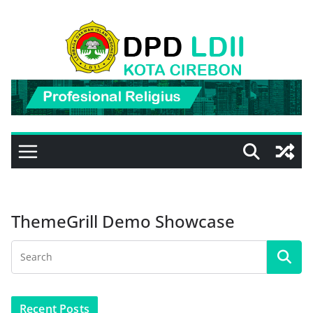
Skip
to
content
ThemeGrill Demo Showcase
Recent Posts