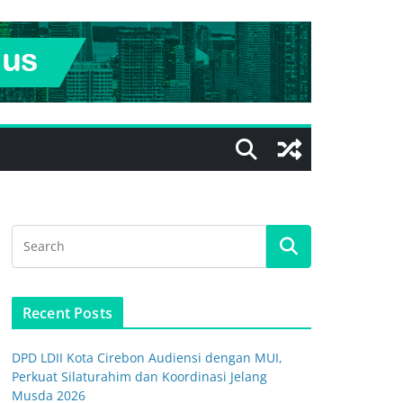
Recent Posts
DPD LDII Kota Cirebon Audiensi dengan MUI,
Perkuat Silaturahim dan Koordinasi Jelang
Musda 2026